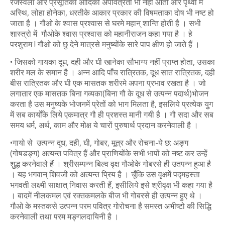
रजस्वला और प्रसूतिका आदिकी अपवित्रता भी नहीं आती और पृथ्वी में
अस्थि, लोहा होनेका, धरतीके आकार प्रकार की विषमताका दोष भी नष्ट हो
जाता है । गौओ के श्वास प्रश्वास से घरमे महान् शान्ति होती है । सभी
शास्त्रो में गौओके श्वास प्रश्वास को महानीराजन कहा गया है । हे
परशुराम ! गौओ को छु देने मात्रसे मनुष्योंके सारे पाप क्षीण हो जाते हैं ।
• जिसको गायका दूध, दही और घी खानेका सौभाग्य नहीं प्राप्त होता, उसका
शरीर मल के समान है । अन्न आदि पाँच रात्रितक, दूध सात रात्रितक, दही
बीस रात्रितक और घी एक मासतक शरीरमे अपना प्रभाव रखता है । जो
लगातार एक मासतक बिना गव्यका(बिना गौ के दूध से उत्पन्न पदार्थ)भोजन
करता है उस मनुष्यके भोजनमें प्रेतों को भाग मिलता है, इसलिये प्रत्येक युुग
में सब कार्योंके लिये एकमात्र गौ ही प्रशस्त मानी गयी है । गौ सदा और सब
समय धर्म, अर्थ, काम और मोक्ष ये चारों पुरुषार्थ प्रदान करनेवाली है ।
•गायो से उत्पन्न दूध, दही, घी, गोबर, मूत्र और रोचना-ये छ: अङ्ग
(गोषडङ्ग) अत्यन्त पवित्र हैं और प्राणियोंके सभी भापों को नष्ट कर उन्हें
शुद्ध करनेवाले हैं । श्रीसम्पन्न बिल्व वृक्ष गौओके गोबरसे ही उतपन्न हुआ है
। यह भगवान् शिवजी को अत्यन्त प्रिय है । चूँकि उस वृक्षमें पद्महस्ता
भगवती लक्ष्मी साक्षात् निवास करती हैं, इसीलिये इसे श्रीवृक्ष भी कहा गया है
। बादमें नीलकमल एवं रक्तकमलके बीज भी गोबरसे ही उत्पन्न हुए थे ।
गौओ के मस्तकसे उत्पन्न परम पवित्र गोरोचना है समस्त अभीष्टो की सिद्धि
करनेवाली तथा परम मङ्गलदायिनी है ।