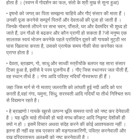
होता है । (स्वप्न में गोदर्शन का फल, संतो के श्री मुख से सुना हुआ)
• वृषभो को जगत् का पिता समझना चाहिये और गौएं संसार की माता हैं ।
उनकी पूजा करनेसे सम्पूर्ण पितरों और देवताओं की पूजा हो जाती है ।
जिनके गोबरसे लीपने पर सभा भवन, पौंसलेे, घर और देवमंदिर भी शुध्द हो
जाते हैं, उन गौओ से बढकर और कौन प्राणी हो सकता है ?जो मनुष्य एक
सालतक स्वयं भोजन करनेके पहले प्रतिदिन दूसरे की गायको मुट्ठी भर
घास खिलाया करता है, उसको प्रत्येक समय गौकी सेवा करनेका फल
प्राप्त होता है ।
• देवता, ब्राह्मण, गो, साधु और साध्वी स्त्रीयोंके बलपर यह सारा संसार
टिका हुआ है, इसीसे वे परम पूजनीय हैं । गौए जिस स्थानपर जल पीती हैं,
वह स्थान तीर्थ है । गंगा आदि पवित्र नदियाँ गोस्वरूपा ही हैं ।
जहा जिस मार्ग से गो माताए जलराशि को लांघती हुई नदी आदि को पार
करती है,वहां गंगा, यमुना, सिंधु, सरस्वती आदि नदियाँ या तीर्थ निश्चित रूप
से विद्यमान रहते है।
• हे ब्राह्मणो ! गायके खुरसे उत्पन्न धूलि समस्त पापो को नष्ट कर देनेवाली
है । यह धूलि चाहे तीर्थकी हो चाहे मगध कीकट आदि निकृष्ट देशोंकी ही
क्यो न हो । इसमें विचार अथवा संदेह करने की कोई आवश्यकता नहीं ।
इतना ही नहीं वह सब प्रकार की मङ्गलकारिणी, पवित्र करनेवाली और
दुख दरिद्रतारूप अलक्ष्मी को नष्ट करनेवाली है ।