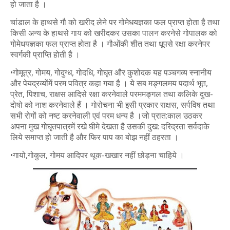
हो जाता है ।
चांडाल के हाथसे गौ को खरीद लेने पर गोमेधयज्ञका फल प्राप्त होता है तथा
किसी अन्य के हाथसे गाय को खरीदकर उसका पालन करनेसे गोपालक को
गोमेधयज्ञका फल प्राप्त होता है । गौओंकी शीत तथा धूपसे रक्षा करनेपर
स्वर्गकी प्राप्ति होती है ।
•गोमूत्र, गोमय, गोदुग्ध, गोदधि, गोघृत और कुशोदक यह पञ्चगव्य स्नानीय
और पेयद्रव्योंमें परम पवित्र कहा गया है । ये सब मङ्गलमय पदार्थ भूत,
प्रेत, पिशाच, राक्षस आदिसे रक्षा करनेवाले परममङ्गल तथा कलिके दुख-
दोषो को नाश करनेवाले हैं । गोरोचना भी इसी प्रकार राक्षस, सर्पविष तथा
सभी रोगों को नष्ट करनेवाली एवं परम धन्य है ।जो प्रात:काल उठकर
अपना मुख गोघृतपात्रमें रखे घीमे देखता है उसकी दुख: दरिद्रता सर्वदाके
लिये समाप्त हो जाती है और फिर पाप का बोझ नहीं ठहरता ।
•गायो,गोकुल, गोमय आदिपर थूक-खखार नहीं छोड़ना चाहिये ।