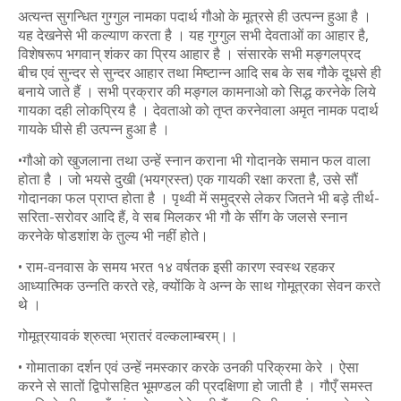
अत्यन्त सुगन्धित गुग्गुल नामका पदार्थ गौओ के मूत्रसे ही उत्पन्न हुआ है ।
यह देखनेसे भी कल्याण करता है । यह गुग्गुल सभी देवताओं का आहार है,
विशेषरूप भगवान् शंकर का प्रिय आहार है । संसारके सभी मङ्गलप्रद
बीच एवं सुन्दर से सुन्दर आहार तथा मिष्टान्न आदि सब के सब गौके दूधसे ही
बनाये जाते हैं । सभी प्रक्रार की मङ्गल कामनाओ को सिद्ध करनेके लिये
गायका दही लोकप्रिय है । देवताओ को तृप्त करनेवाला अमृत नामक पदार्थ
गायके घीसे ही उत्पन्न हुआ है ।
•गौओ को खुजलाना तथा उन्हें स्नान कराना भी गोदानके समान फल वाला
होता है । जो भयसे दुखी (भयग्रस्त) एक गायकी रक्षा करता है, उसे सौं
गोदानका फल प्राप्त होता है । पृथ्वी में समुद्रसे लेकर जितने भी बड़े तीर्थ-
सरिता-सरोवर आदि हैं, वे सब मिलकर भी गौ के सींग के जलसे स्नान
करनेके षोडशांश के तुल्य भी नहीं होते।
• राम-वनवास के समय भरत १४ वर्षतक इसी कारण स्वस्थ रहकर
आध्यात्मिक उन्नति करते रहे, क्योंकि वे अन्न के साथ गोमूत्रका सेवन करते
थे ।
गोमूत्रयावकं श्रुत्वा भ्रातरं वल्कलाम्बरम्।।
• गोमाताका दर्शन एवं उन्हें नमस्कार करके उनकी परिक्रमा केरे । ऐसा
करने से सातों द्विपोसहित भूमण्डल की प्रदक्षिणा हो जाती है । गौएँ समस्त