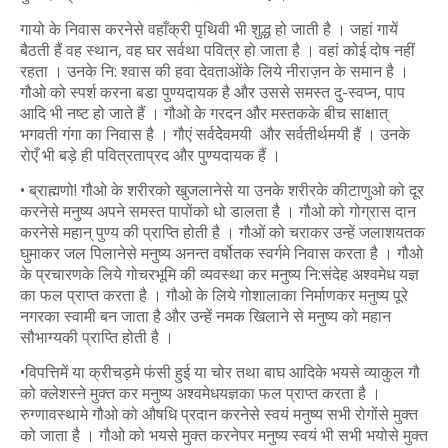
गायो के निवास करनेसे वहाँक्री पृथिवी भी शुद्ध हो जाती है । जहां गायें
बैठती हैं वह स्थान, वह घर सर्वथा पवित्र हो जाता है । वहां कोई दोष नहीं
रहता । उनके नि: श्वास की हवा देवताओंके लिये नीराज़न के समान है ।
गौओ को स्पर्श करना बडा पुण्यदायक है और उससे समस्त दु-स्वप्न, पाप
आदि भी नष्ट हो जाते हैं । गौओ के गरदन और मस्तकके बीच साक्षात्
भगवती गंगा का निवास है । गौएं सर्वदेेवमयी और सर्वतीर्थमयी हैं । उनके
रोएँ भी बड़े ही पवित्रताप्रद और पुण्यदायक हैं ।
• ब्राह्मणो! गौओ के शरीरको खुजलानेसे या उनके शरीरके कीटाणुओ को दूर
करनेसे मनुष्य अपने समस्त पापोंको धो डालता है । गौओ को गोग्रास दान
करनेसे महान् पुण्य की प्राप्ति होती है । गौओं को चराकर उन्हें जलाशयतक
घुमाकर जल पिलानेसे मनुष्य अनन्त वर्षोतक स्वर्गमे निवास करता है । गौओ
के प्रचारणके लिये गोचरभूमि की व्यवस्था कर मनुष्य नि:संदेह अश्वमेध यज्ञ
का फल प्राप्त करता है । गौओ के लिये गोशालाका निर्माणकर मनुष्य पूरे
नगरका स्वामी बन जाता है और उन्हें नमक खिलाने से मनुष्य को महान
सौभाग्यकी प्राप्ति होती है ।
•विपत्तिमें या क्रीचड़मे फंसी हुई या चोर तथा बाघ आदिके भयसे व्याकुल गौ
को क्लेशस्ने मुक्त कर मनुष्य अश्वमेधयज्ञका फल प्राप्त करता है ।
रुग्णावस्थामे गौओ को औषधि प्रदान करनेसे स्वयं मनुष्य सभी रोगोंसे मुक्त
को जाता है । गौओ को भयसे मुक्त करनेपर मनुष्य स्वयं भी सभी भयोसे मुक्त