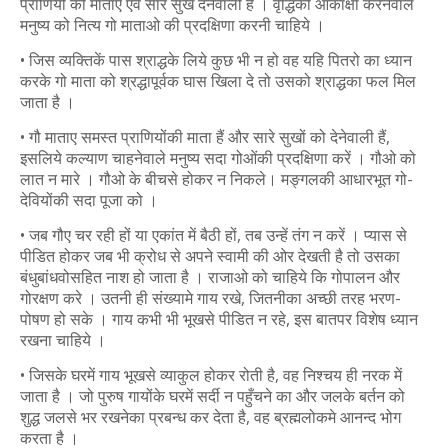
प्राणियो की माताएँ एवं सारे सुख देनेवाली हैं । वृद्धिकी आकांक्षा करनेवाले
मनुष्य को नित्य गो माताओ की प्रदक्षिणा करनी चाहिये ।
• जिस व्यक्तिकें पास श्राद्धके लिये कुछ भी न हो वह यहि पितरो का ध्यान
करके गो माता को श्रद्धापूर्वक घास खिला दे तो उसको श्राद्धका फल मिल
जाता है ।
• गौ माताए समस्त प्राणियोंकी माता हैं और सारे सुखों को देनेवाली हैं,
इसलिये कल्याण चाहनेवाले मनुष्य सदा गोओंकी प्रदक्षिणा करें । गौओ को
लात न मारे । गौओ के बीचसे होकर न निकले। मङ्गलकी आधारभूत गो-
देवियोंकी सदा पूजा को ।
• जब गौए चर रही हों या एकांत में बैठी हों, तब उन्हें तंग न करें । प्यास से
पीडित होकर जब भी क्रोध से अपने स्वामी की ओर देखती है तो उसका
बंधुबांधवोसहित नाश हो जाता है । राजाओ को चाहिये कि गोपालन और
गोरक्षण करे । उतनी ही संख्यामे गाय रखे, जितनीका अच्छी तरह भरण-
पोषण हो सके । गाय कभी भी भूखसे पीडित न रहे, इस बातपर विशेष ध्यान
रखना चाहिये ।
• जिसके घरमें गाय भूखसे व्याकुल होकर रोती है, वह निश्चय ही नरक में
जाता है । जो पुरुष गायोंके घरमें सर्दी न पहुँचने का और जलके बर्तन को
शुद्ध जलसे भर रखनेका प्रबन्ध कर देता है, वह ब्रह्मलोकमे आनन्द भोग
करता है ।